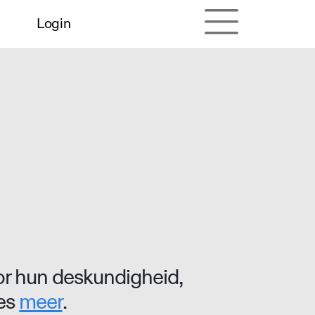
Login
r hun deskundigheid,
ees
meer
.