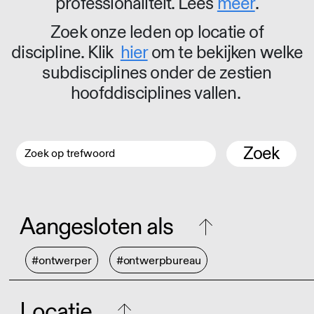
professionaliteit. Lees
meer
.
Zoek onze leden op locatie of
discipline. Klik
hier
om te bekijken welke
subdisciplines onder de zestien
hoofddisciplines vallen.
Zoek
Aangesloten als
#ontwerper
#ontwerpbureau
Locatie