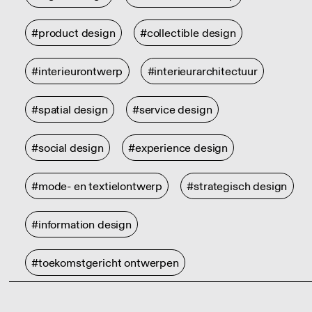
#product design
#collectible design
#interieurontwerp
#interieurarchitectuur
#spatial design
#service design
#social design
#experience design
#mode- en textielontwerp
#strategisch design
#information design
#toekomstgericht ontwerpen