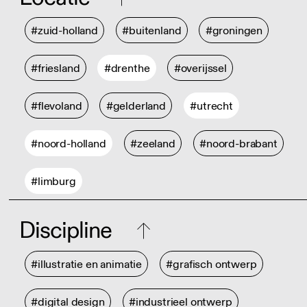
#zuid-holland
#buitenland
#groningen
#friesland
#drenthe
#overijssel
#flevoland
#gelderland
#utrecht
#noord-holland
#zeeland
#noord-brabant
#limburg
Discipline
#illustratie en animatie
#grafisch ontwerp
#digital design
#industrieel ontwerp