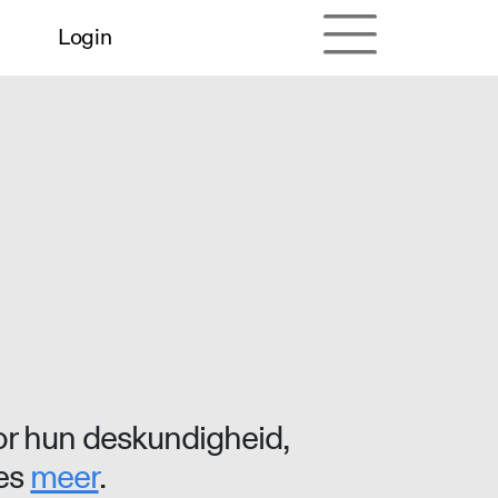
Login
r hun deskundigheid,
ees
meer
.