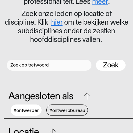
professionaliteit. Lees
meer
.
Zoek onze leden op locatie of
discipline. Klik
hier
om te bekijken welke
subdisciplines onder de zestien
hoofddisciplines vallen.
Zoek
Aangesloten als
#ontwerper
#ontwerpbureau
Locatie