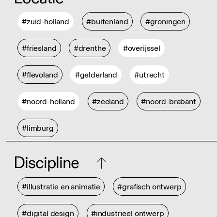
#zuid-holland
#buitenland
#groningen
#friesland
#drenthe
#overijssel
#flevoland
#gelderland
#utrecht
#noord-holland
#zeeland
#noord-brabant
#limburg
Discipline
#illustratie en animatie
#grafisch ontwerp
#digital design
#industrieel ontwerp