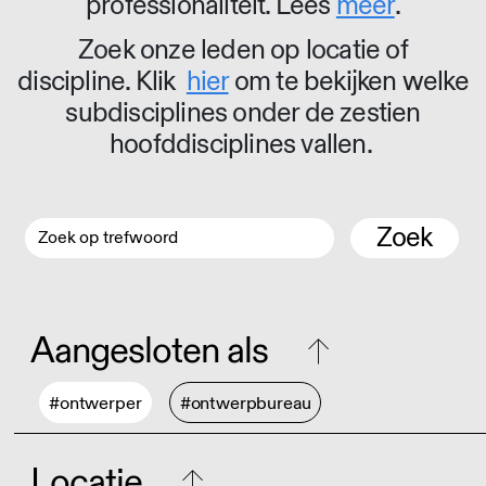
professionaliteit. Lees
meer
.
Zoek onze leden op locatie of
discipline. Klik
hier
om te bekijken welke
subdisciplines onder de zestien
hoofddisciplines vallen.
Zoek
Aangesloten als
#ontwerper
#ontwerpbureau
Locatie