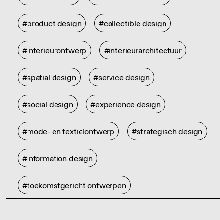
#product design
#collectible design
#interieurontwerp
#interieurarchitectuur
#spatial design
#service design
#social design
#experience design
#mode- en textielontwerp
#strategisch design
#information design
#toekomstgericht ontwerpen