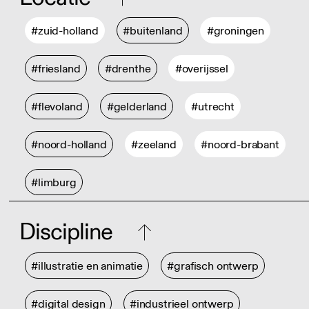
#zuid-holland
#buitenland
#groningen
#friesland
#drenthe
#overijssel
#flevoland
#gelderland
#utrecht
#noord-holland
#zeeland
#noord-brabant
#limburg
Discipline
#illustratie en animatie
#grafisch ontwerp
#digital design
#industrieel ontwerp