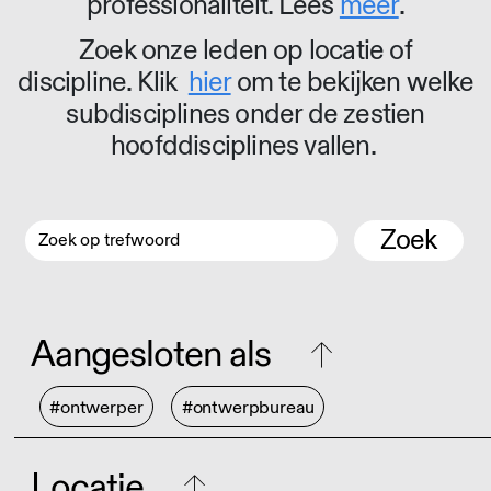
professionaliteit. Lees
meer
.
Zoek onze leden op locatie of
discipline. Klik
hier
om te bekijken welke
subdisciplines onder de zestien
hoofddisciplines vallen.
Zoek
Aangesloten als
#ontwerper
#ontwerpbureau
Locatie