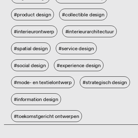
#product design
#collectible design
#interieurontwerp
#interieurarchitectuur
#spatial design
#service design
#social design
#experience design
#mode- en textielontwerp
#strategisch design
#information design
#toekomstgericht ontwerpen