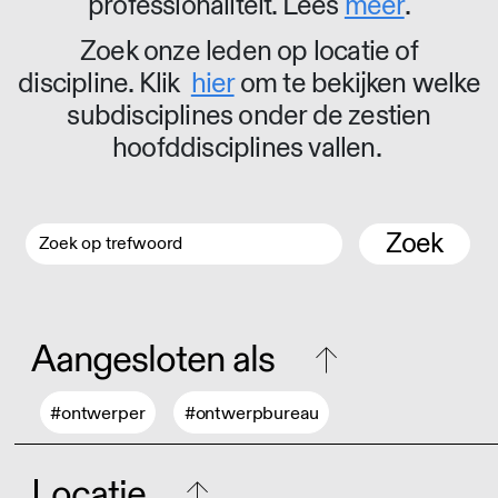
professionaliteit. Lees
meer
.
Zoek onze leden op locatie of
discipline. Klik
hier
om te bekijken welke
subdisciplines onder de zestien
hoofddisciplines vallen.
Zoek
Aangesloten als
#ontwerper
#ontwerpbureau
Locatie