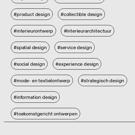
#product design
#collectible design
#interieurontwerp
#interieurarchitectuur
#spatial design
#service design
#social design
#experience design
#mode- en textielontwerp
#strategisch design
#information design
#toekomstgericht ontwerpen