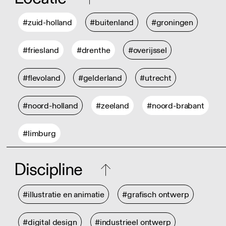
#zuid-holland
#buitenland
#groningen
#friesland
#drenthe
#overijssel
#flevoland
#gelderland
#utrecht
#noord-holland
#zeeland
#noord-brabant
#limburg
Discipline
#illustratie en animatie
#grafisch ontwerp
#digital design
#industrieel ontwerp