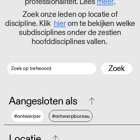
professionaliteit. Lees
meer
.
Zoek onze leden op locatie of
discipline. Klik
hier
om te bekijken welke
subdisciplines onder de zestien
hoofddisciplines vallen.
Zoek
Aangesloten als
#ontwerper
#ontwerpbureau
Locatie