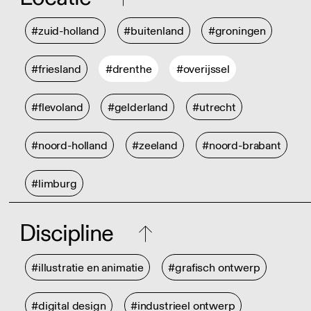
#zuid-holland
#buitenland
#groningen
#friesland
#drenthe
#overijssel
#flevoland
#gelderland
#utrecht
#noord-holland
#zeeland
#noord-brabant
#limburg
Discipline
#illustratie en animatie
#grafisch ontwerp
#digital design
#industrieel ontwerp