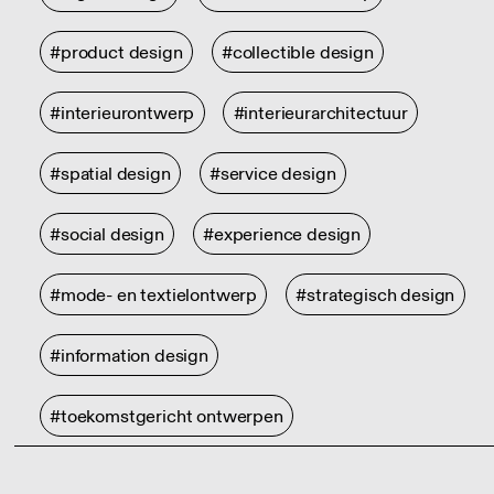
#product design
#collectible design
#interieurontwerp
#interieurarchitectuur
#spatial design
#service design
#social design
#experience design
#mode- en textielontwerp
#strategisch design
#information design
#toekomstgericht ontwerpen