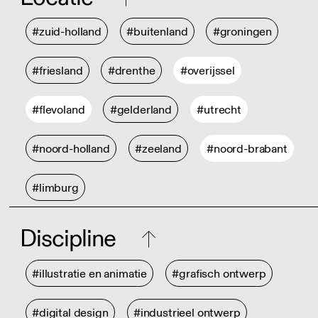
#zuid-holland
#buitenland
#groningen
#friesland
#drenthe
#overijssel
#flevoland
#gelderland
#utrecht
#noord-holland
#zeeland
#noord-brabant
#limburg
Discipline
#illustratie en animatie
#grafisch ontwerp
#digital design
#industrieel ontwerp