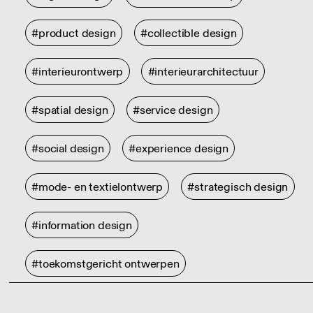
#product design
#collectible design
#interieurontwerp
#interieurarchitectuur
#spatial design
#service design
#social design
#experience design
#mode- en textielontwerp
#strategisch design
#information design
#toekomstgericht ontwerpen