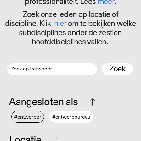
professionaliteit. Lees
meer
.
Zoek onze leden op locatie of
discipline. Klik
hier
om te bekijken welke
subdisciplines onder de zestien
hoofddisciplines vallen.
Zoek
Aangesloten als
#ontwerper
#ontwerpbureau
Locatie