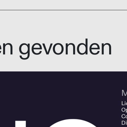
en gevonden
M
Li
O
Co
Di