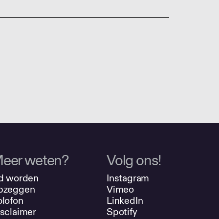
eer weten?
Volg ons!
d worden
Instagram
pzeggen
Vimeo
lofon
LinkedIn
sclaimer
Spotify