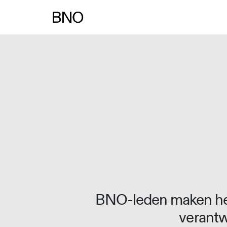
Overslaan naar inhoud
BNO-leden maken het
verantw