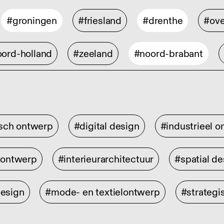
#groningen
#friesland
#drenthe
#ove
ord-holland
#zeeland
#noord-brabant
isch ontwerp
#digital design
#industrieel 
rontwerp
#interieurarchitectuur
#spatial de
design
#mode- en textielontwerp
#strategi