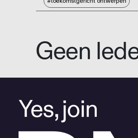
#toekomstgericht ontwerpen
Geen led