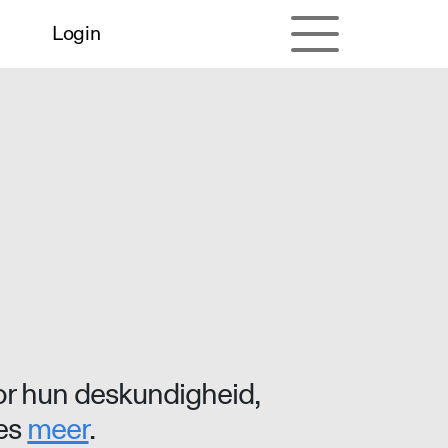
Login
r hun deskundigheid,
ees
meer
.