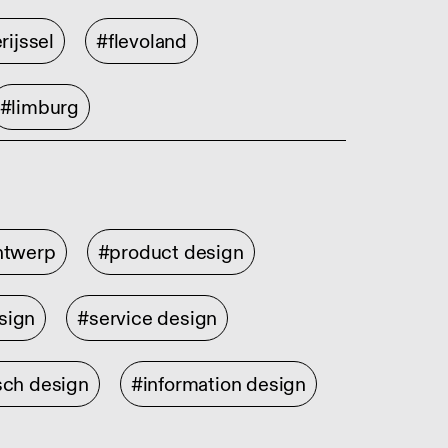
rijssel
#flevoland
#limburg
ontwerp
#product design
sign
#service design
sch design
#information design