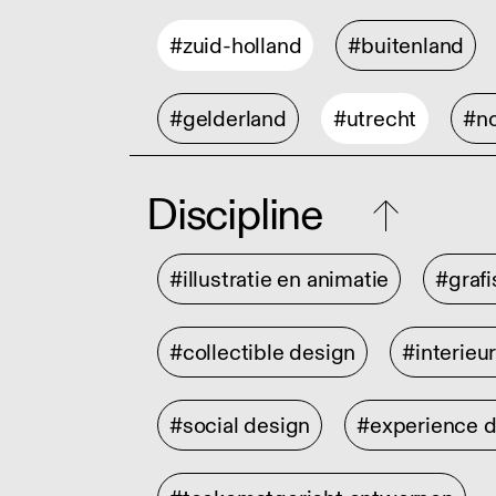
#zuid-holland
#buitenland
#gelderland
#utrecht
#no
Discipline
#illustratie en animatie
#graf
#collectible design
#interieu
#social design
#experience 