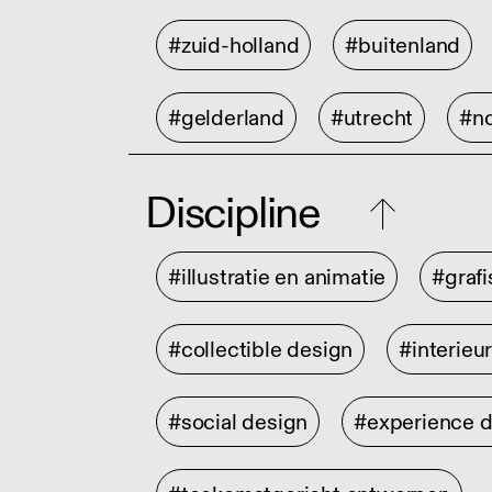
#zuid-holland
#buitenland
#gelderland
#utrecht
#no
Discipline
#illustratie en animatie
#graf
#collectible design
#interieu
#social design
#experience 