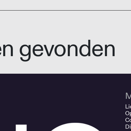
en gevonden
M
Li
O
Co
Di