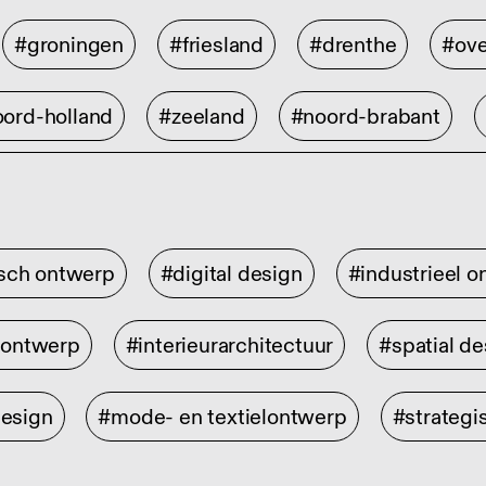
#groningen
#friesland
#drenthe
#ove
ord-holland
#zeeland
#noord-brabant
isch ontwerp
#digital design
#industrieel 
rontwerp
#interieurarchitectuur
#spatial de
design
#mode- en textielontwerp
#strategi