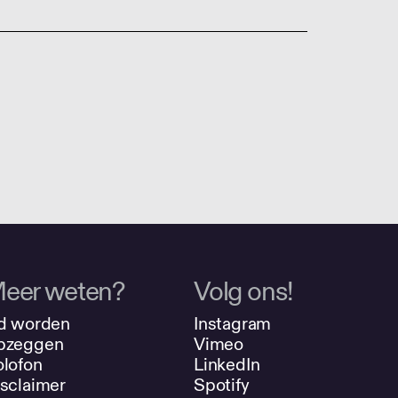
eer weten?
Volg ons!
d worden
Instagram
pzeggen
Vimeo
lofon
LinkedIn
sclaimer
Spotify