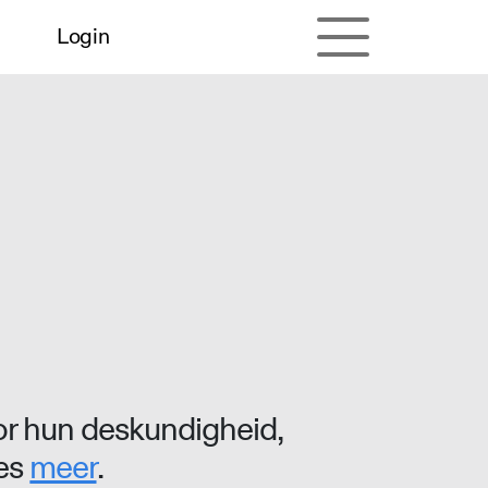
Login
r hun deskundigheid,
ees
meer
.