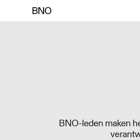
Overslaan naar inhoud
BNO-leden maken het
verantw