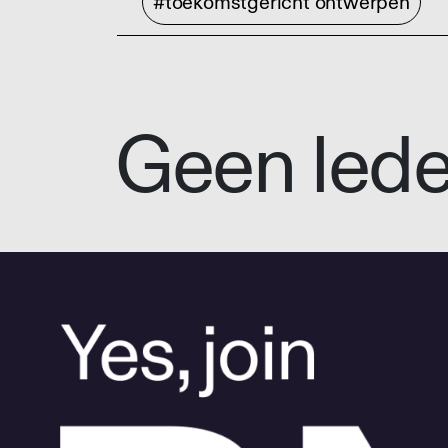
#toekomstgericht ontwerpen
Geen led