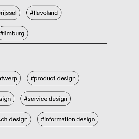
rijssel
#flevoland
#limburg
ontwerp
#product design
sign
#service design
sch design
#information design