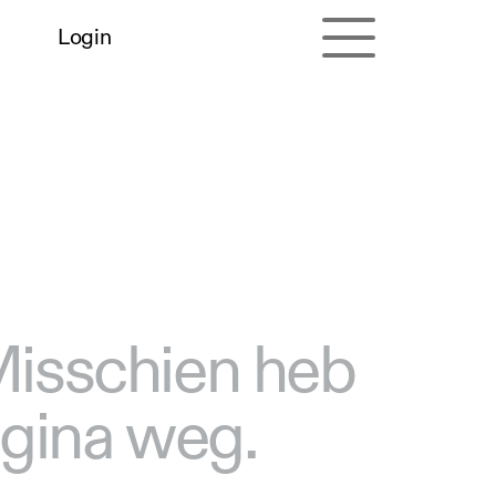
Login
 Misschien heb
agina weg.