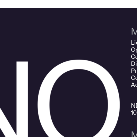
M
Li
O
Co
Di
Pr
Co
Ad
N
1
M