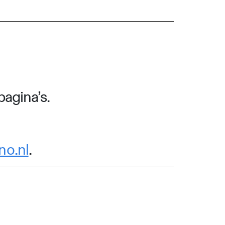
pagina’s.
no.nl
.