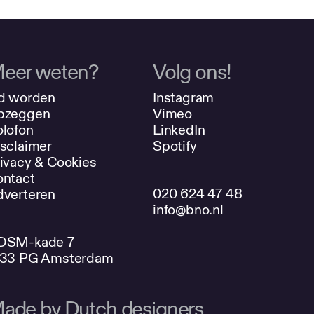
eer weten?
Volg ons!
d worden
Instagram
pzeggen
Vimeo
lofon
LinkedIn
sclaimer
Spotify
ivacy & Cookies
ntact
020 624 47 48
verteren
info@bno.nl
DSM-kade 7
033 PG Amsterdam
ade by Dutch designers