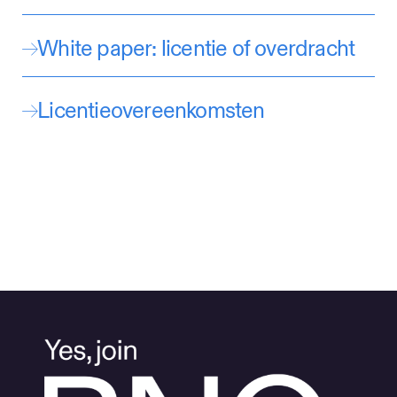
White paper: licentie of overdracht
Licentieovereenkomsten