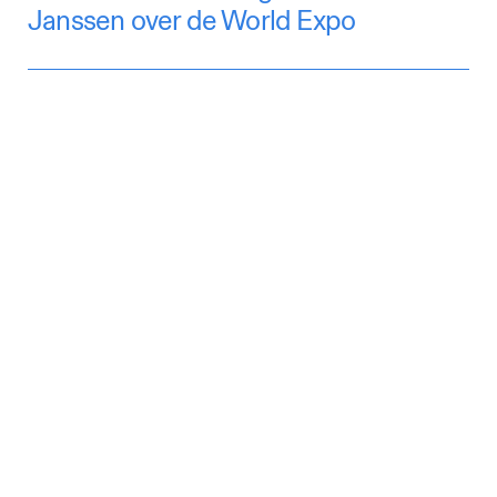
Janssen over de World Expo
Lees hier het interview The Soft
Power of Design met Raw Color
Lees hier het interview The Soft
Power of Design met Sabine Marcelis
Beluister de podcast Designers
Inc. met Aric Chen