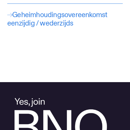
Geheimhoudingsovereenkomst
eenzijdig / wederzijds